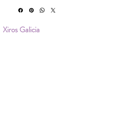
Xiros Galicia
Sobre nosotros
Envíos
Condiciones de Venta
Política de privacidad
Cookies
ENVÍOS NACIONALES E
INTERNACIONALES
FAQ'S
Descarga documentos
¿Puedo cambiar la talla?