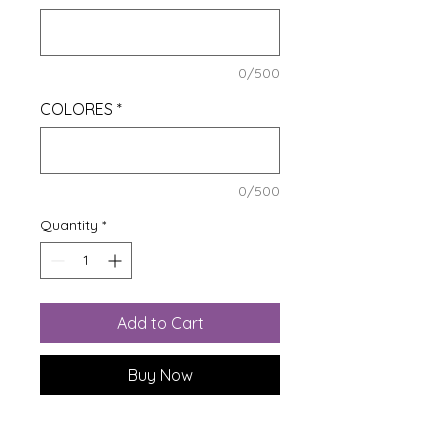
0/500
COLORES
*
0/500
Quantity
*
Add to Cart
Buy Now