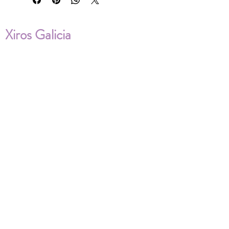
Xiros Galicia
Sobre nosotros
Envíos
Condiciones de Venta
Política de privacidad
Cookies
ENVÍOS NACIONALES E
INTERNACIONALES
FAQ'S
Descarga documentos
¿Puedo cambiar la talla?
¿Cómo se lava?
¿Qué ocurre si me equivoco al tomar las