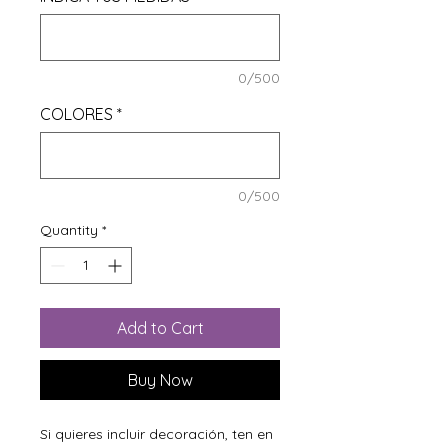
0/500
COLORES
*
0/500
Quantity
*
Add to Cart
Buy Now
Si quieres incluir decoración, ten en