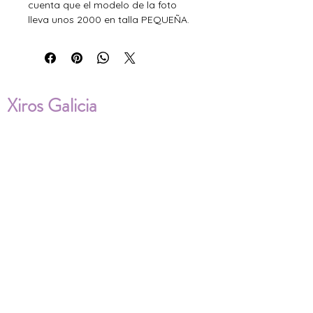
cuenta que el modelo de la foto
lleva unos 2000 en talla PEQUEÑA.
Xiros Galicia
Sobre nosotros
Envíos
Condiciones de Venta
Política de privacidad
Cookies
ENVÍOS NACIONALES E
INTERNACIONALES
FAQ'S