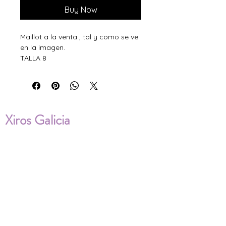
Buy Now
Maillot a la venta , tal y como se ve
en la imagen.
TALLA 8
Xiros Galicia
Sobre nosotros
Envíos
Condiciones de Venta
Política de privacidad
Cookies
ENVÍOS NACIONALES E