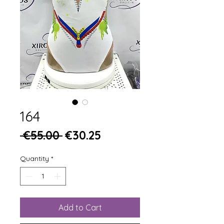
164
Regular Price
Sale Price
 €55.00 
€30.25
Quantity
*
Add to Cart