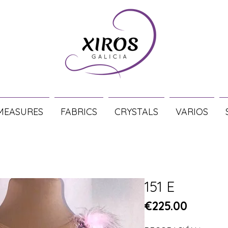
MEASURES
FABRICS
CRYSTALS
VARIOS
151 E
Price
€225.00