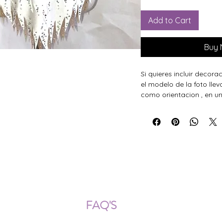
Add to Cart
Buy
Si quieres incluir decora
el modelo de la foto llev
como orientacion , en un
ÍOS NACIONALES E INTERNACION
FAQ'S
Descarga documentos