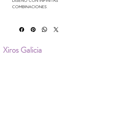
DISEÑO CON INFINITAS
COMBINACIONES.
Xiros Galicia
Sobre nosotros
Envíos
Condiciones de Venta
Política de privacidad
Cookies
ENVÍOS NACIONALES E
INTERNACIONALES
FAQ'S