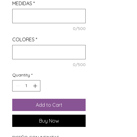
MEDIDAS
*
0/500
COLORES
*
0/500
Quantity
*
Add to Cart
Buy Now