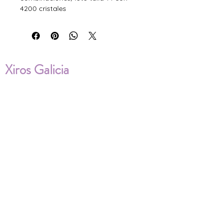
4200 cristales
Xiros Galicia
Sobre nosotros
Envíos
Condiciones de Venta
Política de privacidad
Cookies
ENVÍOS NACIONALES E
INTERNACIONALES
FAQ'S