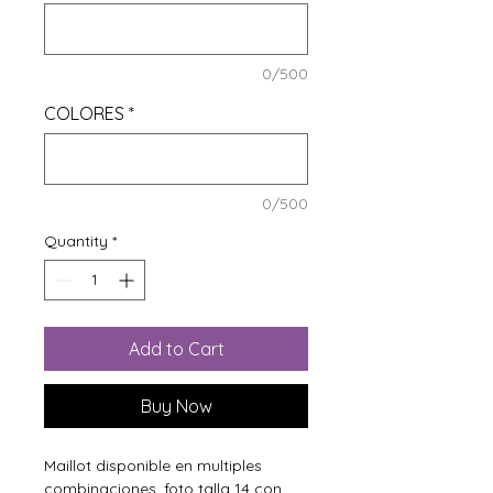
0/500
COLORES
*
0/500
Quantity
*
Add to Cart
Buy Now
Maillot disponible en multiples
combinaciones, foto talla 14 con