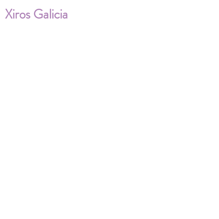
Xiros Galicia
Sobre nosotros
Envíos
Condiciones de Venta
Política de privacidad
Cookies
ENVÍOS NACIONALES E
INTERNACIONALES
FAQ'S
Descarga documentos
¿Puedo cambiar la talla?
¿Cómo se lava?
¿Qué ocurre si me equivoco al tomar las
medidas?