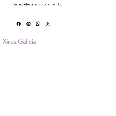
Puedes elegir el color y tejido.
Xiros Galicia
Sobre nosotros
Envíos
Condiciones de Venta
Política de privacidad
Cookies
ENVÍOS NACIONALES E
INTERNACIONALES
FAQ'S