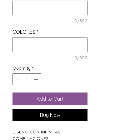
0/500
COLORES
*
0/500
Quantity
*
Add to Cart
Buy Now
DISEÑO CON INFINITAS
COMBINACIONES.